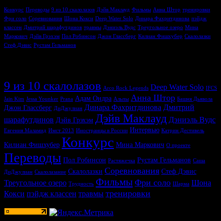
Конкурс
Переводы
9 из 10 скалолазов
Дэйв Маклауд
Фильмы
Анна Штор
тренировки
Фри соло
Соревнования
Шона Кокси
Deep Water Solo
Динара Фахритдинова
пэйдж
классен
Дмитрий шарафутдинов
травмы
Дэниэль Вудс
Треугольное озеро
Мина
Маркович
Дэйв Грэхэм
Пол Робинсон
Джон Глассберг
Килиан Фишхубер
Скалолазки
Стеф Дэвис
Рустам Гельманов
Метки
9 из 10 скалолазов
Deep Water Solo
Arco Rock Legends
IFCS
Анна Штор
Адам Ондра
Jain Kim
Jessa Younker
Prana
Альпы
Башня Дьявола
Динара Фахритдинова
Дмитрий
Джон Глассберг
ДиДжулиан
Дэйв Маклауд
шарафутдинов
Дэниэль Вудс
Дэйв Грэхэм
Интервью
Евгения Маламид
Имст 2013
Иностранцы в России
Катрин Дестивель
Конкурс
Килиан Фишхубер
Мина Маркович
О проекте
Переводы
Пол Робинсон
Рустам Гельманов
Растяжечка
Саша
Соревнования
Скалолазки
Стеф Дэвис
ДиДжулиан
Скалолазание
Фильмы
Фри соло
Треугольное озеро
Шона
Трудность
Шарма
тренировки
Кокси
пэйдж классен
травмы