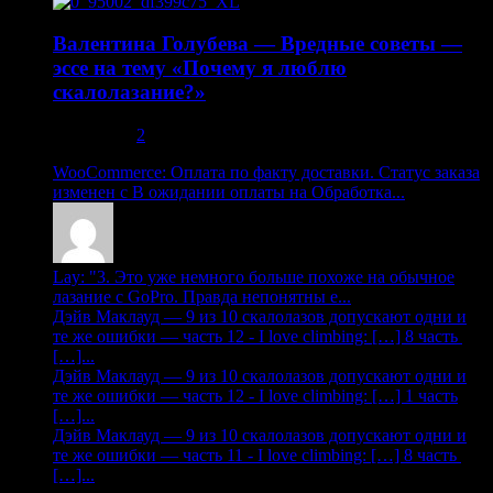
Валентина Голубева — Вредные советы —
эссе на тему «Почему я люблю
скалолазание?»
30.10.2013
2
WooCommerce: Оплата по факту доставки. Статус заказа
изменен с В ожидании оплаты на Обработка...
Lay: "3. Это уже немного больше похоже на обычное
лазание с GoPro. Правда непонятны е...
Дэйв Маклауд — 9 из 10 скалолазов допускают одни и
те же ошибки — часть 12 - I love climbing: […] 8 часть
[…]...
Дэйв Маклауд — 9 из 10 скалолазов допускают одни и
те же ошибки — часть 12 - I love climbing: […] 1 часть
[…]...
Дэйв Маклауд — 9 из 10 скалолазов допускают одни и
те же ошибки — часть 11 - I love climbing: […] 8 часть
[…]...