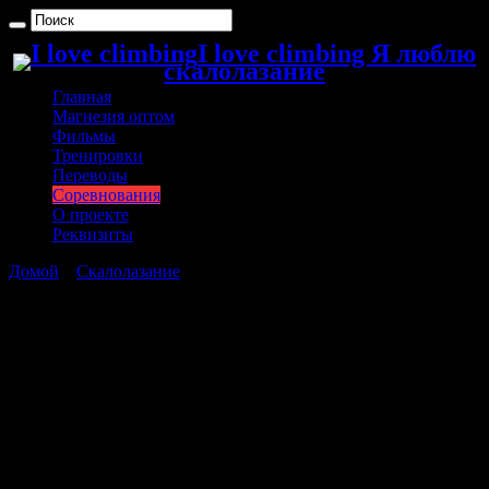
I love climbing Я люблю
скалолазание
Главная
Магнезия оптом
Фильмы
Тренировки
Переводы
Соревнования
О проекте
Реквизиты
Домой
»
Скалолазание
»
Соревнования по Deep Water Solo —
PSICOBLOC Masters Series
Соревнования по Deep Water Solo —
PSICOBLOC Masters Series
Да, кстати, не так давно в Юте, США прошли очередные
соревнования в виде Deep Water Solo —
PSICOBLOC
Masters
Series
, где спортсмены в случае срыва падают в бассейн, что
здорово оживляет и придает специфику шоу. Всегда приятно