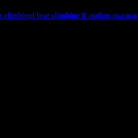
I love climbing Я люблю скалол
чены