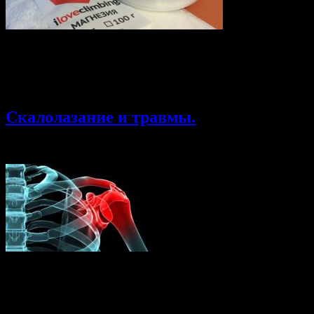
Друзья, наверняка многие из вас имеют отношение к разнообр
скалолазную магнезию и хотим предложить ее вам. Отзывы можно
направлять сообщением на почту sales@iloveclimbing.ru P.S. 
напишите нам и мы бесплатно пришлем вам тестовый образец.
Скалолазание и травмы.
30.04.2015
Комментарии
к записи Скалолазание и травмы.
откл
Публикуем статью Тимофея Севбо http://onrockclimbing.ru/ В э
свой путь в мире скалолазания, будет полезно узнать, на какие
относиться к этому и что делать со своим здоровьем. Несмотря
Предисловие. Скалолазание — не экстрим, но потенциально оп