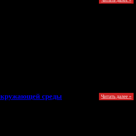
avka (Анне Шляховой), boxsterok, kst1995, lentigine (Ольге
а и другие, для кого то очевидные вещи, а для кого то свежий
, чтобы лезть лучше? Самая большая проблема в прокачивании
м решить …
 окружающей среды
Читать далее »
реды
отключены