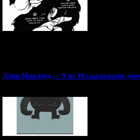
Публикуем статью авторства Александра Бравилова https://vk.c
следует незамедлительно прекратить тренировку и обязательно 
растяжении можно будет продолжать лазить, снизив интенсивно
крестообразное бинтование. Остановлюсь на нюансах данного м
будет меньше тянуться при сгибании пальца. • Начинайте и за
Дэйв Маклауд — 9 из 10 скалолазов доп
22.10.2014
Комментарии
к записи Дэйв Маклауд — 9 из 10 скал