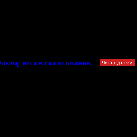
m/ Американский супер-боулдерингист Джеймс Вебб окончил
понизил им категории! Много лет эти боулдеринги считались
склад, он понизил сложность этих проблем до 8а+ и 8b
зания и боулдеринга. Хотя он просто получает удовольствие от
актор веса в скалолазании.
Читать далее »
реты. Да — как вы и думали — нужно меньше есть и больше
бычно благодарность нашим переводчикам. Тимофею Севбо,