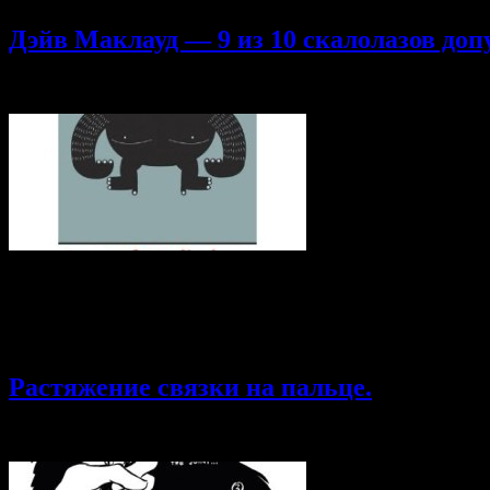
Дэйв Маклауд — 9 из 10 скалолазов доп
20.04.2015
Комментарии
к записи Дэйв Маклауд — 9 из 10 скал
Долгожданная 12 часть Благодарность переводчикам: Тимофею 
часть 5 часть 6 часть 7 часть 8 часть 9 часть 10 часть 11 час
срывов, придется постоянно прерывать «настоящее» лазание. 
это не должно занимать слишком много времени на тренировке
Растяжение связки на пальце.
19.01.2015
Комментарии
к записи Растяжение связки на пальце