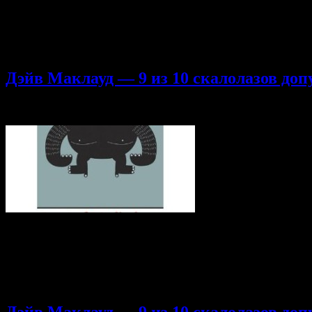
Сегодня 11 часть! Благодарность переводчикам: MushroomS_Sid
тем. Страх срыва. 1 часть 2 часть 3 часть 4 часть 5 часть 6 час
выносливость и масса тела — основные компоненты, необходи
предшественников в тренировке по крайней мере некоторых из
Дэйв Маклауд — 9 из 10 скалолазов доп
16.10.2014
Комментарии
к записи Дэйв Маклауд — 9 из 10 скал
Наконец многострадальная 10 часть! Ура timofeisevbo (Тимофею
часть 2 часть 3 часть 4 часть 5 часть 6 часть 7 часть 8 часть 
большинстве маршрутов являются предплечья. Причина в том,
времени. Мы понимаем что усталость концентрируется здесь 
метаболизма, молочная кислота, …
Дэйв Маклауд — 9 из 10 скалолазов доп