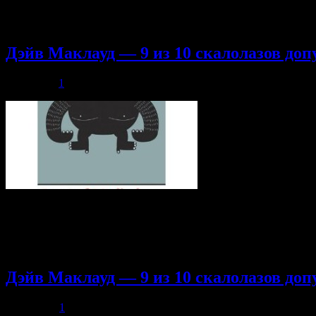
Николаю Турбину и Анне Шляховой. 1 часть 2 часть 3 часть 4 
ярким примером “толстяка в форме” был Джон Данн в поздних
Дэйв Маклауд — 9 из 10 скалолазов доп
11.04.2014
1
Здравствуйте, я уверен — вы все уже заждались новой части к
ограничениях в скалолазании. Благодарности адресно можно 
они с удовольствием примут и вашу помощь. 1 часть 2 часть 3 
лазания на скалодроме могут распространяться в совершенно 
Дэйв Маклауд — 9 из 10 скалолазов доп
28.03.2014
1