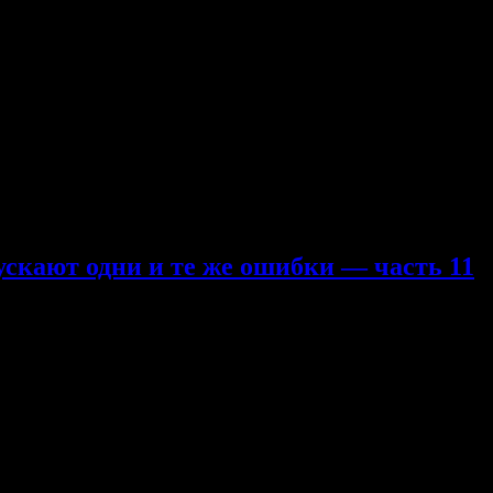
om/id104411547 Во время тренировок случается потянуть связку 
обратиться к врачу. Скорее всего в комплексе с терапией вам п
сть, но нужно будет еще дополнительно бинтовать палец пласты
етода. • При наматывании пластыря чуть-чуть согните палец. Та
канчивайте …
ускают одни и те же ошибки — часть 11
олазов допускают одни и те же ошибки — часть 11
отключены