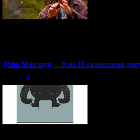
Публикуем перевод нашего постоянного автора и замечательно
недавно свою поездку в Европу, во время которой он пролез к
первыми в мире 8b (La Danse de Balrog, 1992) 8b+( Radja, 1996
(Источник:http://www.8a.nu/). Джимм переписывает историю, н
прохождения красивых проблем. Итак, не совсем …
Дэйв Маклауд — 9 из 10 скалолазов доп
02.05.2014
4
Что бы такого сьесть, чтобы похудеть как Ондра и наконец на
тренироваться. Но как и везде — самое главное пропорция. Н