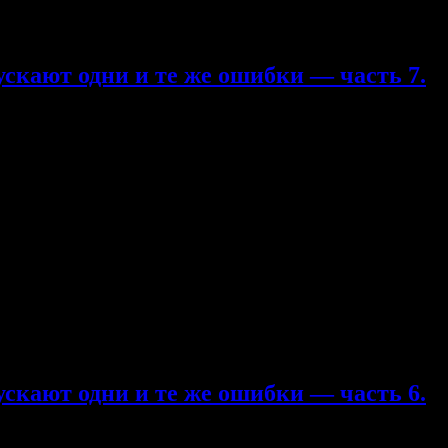
часть 5 часть 6 часть 7 часть 8 часть Вся правда о телосложен
 восьмидесятых – …
ускают одни и те же ошибки — часть 7.
нижки от Дэйва. Итак 7 часть — в ней вы многое узнаете о финге
направлять Тимофею Севбо — он продолжает свою гигантскую ра
часть 4 часть 5 часть 6 часть 7 часть Болдеринг чтобы покрасов
разных направлениях. Для одних это смущение от лазания …
ускают одни и те же ошибки — часть 6.