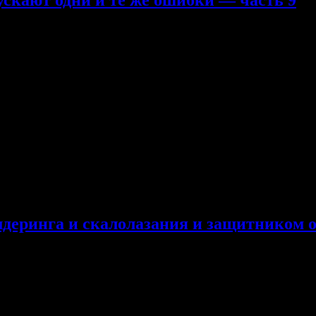
олазов допускают одни и те же ошибки — часть 9
отключены
ость нашим переводчикам — timofeisevbo (Тимофею Севбо), annam
вольствием здесь их укажем. Сегодня про рост, проблему кампус
сть 5 часть 6 часть 7 часть 8 часть 9 часть Кому нужно качаться
на людей. Если делать все верно, можно существенным образо
улдеринга и скалолазания и защитником
гендой боулдеринга и скалолазания и защитником окружающей с