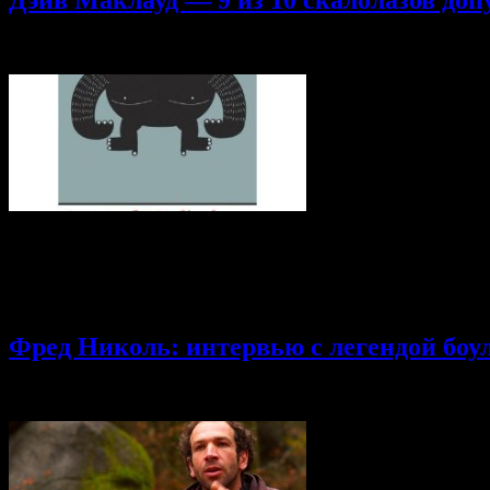
22.07.2014
Комментарии
к записи Дэйв Маклауд — 9 из 10 скал
9 Часть! Мы перевели уже половину книги. Очередная благодарн
Кузнецовой), tommytrece. Присылайте ваши полные ФИО и с удо
взгляд на проблемы скалолазания. 1 часть 2 часть 3 часть 4 ча
силы — тот эффект, который подобные упражнения оказывают 
Фред Николь: интервью с легендой бо
09.06.2014
Комментарии
к записи Фред Николь: интервью с ле