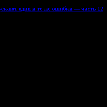
ускают одни и те же ошибки — часть 12
олазов допускают одни и те же ошибки — часть 12
отключены
Севбо и Христофоровой Евгении. Продолжаем обсуждать страх ср
ть 12 часть Я представляю, что скалолазы будут упрямиться при м
Практику срывов лучше осуществлять как отдельное упражнение 
. Со временем, срывы необходимо все больше и больше встраива
.
отключены