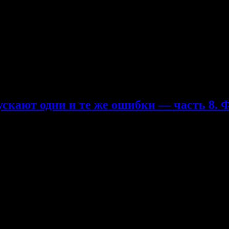
го переводчика Анны Шляховой http://annamavka.livejournal.co
лассические боулдеринги Фреда Николя в Брэнсоне (Branson). И 
) в мире. Но из-за того, что Джимми смог найти более простой ра
о не уменьшает значимость достижений Фреда в развитии скалола
ускают одни и те же ошибки — часть 8. Ф
чать вылезать восьмерки и девятки. Дэйв Маклауд открывает сек
асколько меньше есть и насколько больше тренироваться. Как о