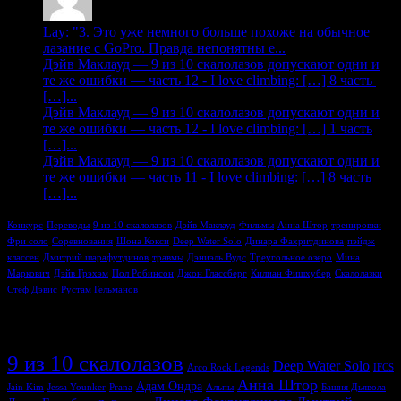
Lay: "3. Это уже немного больше похоже на обычное
лазание с GoPro. Правда непонятны е...
Дэйв Маклауд — 9 из 10 скалолазов допускают одни и
те же ошибки — часть 12 - I love climbing: […] 8 часть
[…]...
Дэйв Маклауд — 9 из 10 скалолазов допускают одни и
те же ошибки — часть 12 - I love climbing: […] 1 часть
[…]...
Дэйв Маклауд — 9 из 10 скалолазов допускают одни и
те же ошибки — часть 11 - I love climbing: […] 8 часть
[…]...
Конкурс
Переводы
9 из 10 скалолазов
Дэйв Маклауд
Фильмы
Анна Штор
тренировки
Фри соло
Соревнования
Шона Кокси
Deep Water Solo
Динара Фахритдинова
пэйдж
классен
Дмитрий шарафутдинов
травмы
Дэниэль Вудс
Треугольное озеро
Мина
Маркович
Дэйв Грэхэм
Пол Робинсон
Джон Глассберг
Килиан Фишхубер
Скалолазки
Стеф Дэвис
Рустам Гельманов
Метки
9 из 10 скалолазов
Deep Water Solo
Arco Rock Legends
IFCS
Анна Штор
Адам Ондра
Jain Kim
Jessa Younker
Prana
Альпы
Башня Дьявола