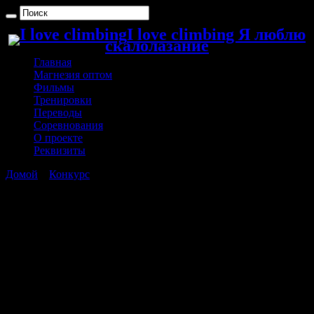
I love climbing Я люблю
скалолазание
Главная
Магнезия оптом
Фильмы
Тренировки
Переводы
Соревнования
О проекте
Реквизиты
Домой
»
Конкурс
»
«Волшебная сказка» — Татьяна Коваль —
эссе на тему «Почему я люблю скалолазание»
«Волшебная сказка» — Татьяна
Коваль — эссе на тему «Почему я
люблю скалолазание»
Её преднамеренно затянутое потягивание всем телом и
глубокий выдох, переходящий в томный звук, который,
казалось, исходил из самых глубин женского юного