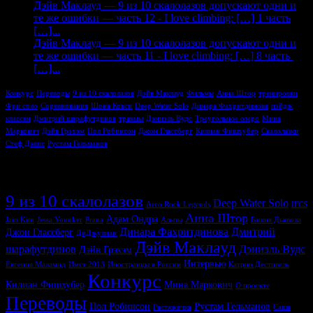
Дэйв Маклауд — 9 из 10 скалолазов допускают одни и
те же ошибки — часть 12 - I love climbing: […] 1 часть
[…]...
Дэйв Маклауд — 9 из 10 скалолазов допускают одни и
те же ошибки — часть 11 - I love climbing: […] 8 часть
[…]...
Конкурс
Переводы
9 из 10 скалолазов
Дэйв Маклауд
Фильмы
Анна Штор
тренировки
Фри соло
Соревнования
Шона Кокси
Deep Water Solo
Динара Фахритдинова
пэйдж
классен
Дмитрий шарафутдинов
травмы
Дэниэль Вудс
Треугольное озеро
Мина
Маркович
Дэйв Грэхэм
Пол Робинсон
Джон Глассберг
Килиан Фишхубер
Скалолазки
Стеф Дэвис
Рустам Гельманов
Метки
9 из 10 скалолазов
Deep Water Solo
Arco Rock Legends
IFCS
Анна Штор
Адам Ондра
Jain Kim
Jessa Younker
Prana
Альпы
Башня Дьявола
Динара Фахритдинова
Дмитрий
Джон Глассберг
ДиДжулиан
Дэйв Маклауд
шарафутдинов
Дэниэль Вудс
Дэйв Грэхэм
Интервью
Евгения Маламид
Имст 2013
Иностранцы в России
Катрин Дестивель
Конкурс
Килиан Фишхубер
Мина Маркович
О проекте
Переводы
Пол Робинсон
Рустам Гельманов
Растяжечка
Саша