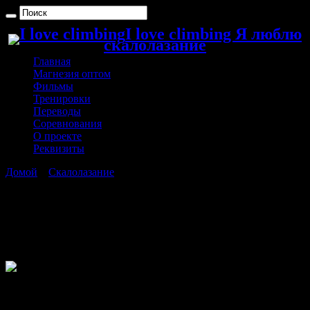
I love climbing Я люблю
скалолазание
Главная
Магнезия оптом
Фильмы
Тренировки
Переводы
Соревнования
О проекте
Реквизиты
Домой
»
Скалолазание
»
Шона Кокси
Шона Кокси
А вот так тренируется Шона
Секси
Кокси — популярная
британская спортсменка.
И это практически через год, после того, как она сломала ногу
упав в районе Magic Wood с камня.