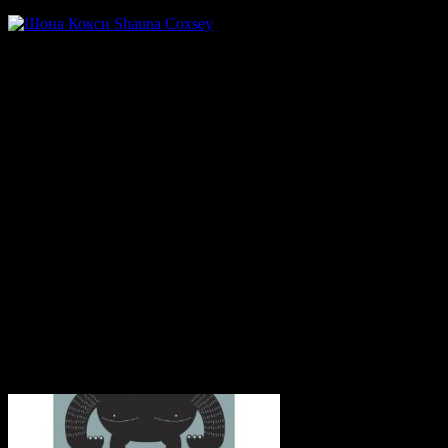
Я сам — не так давно слетал с камня и могу заметить, что это
крайне неприятно — хоть и происходит практически
мгновенно — восстановительный период очень неприятен.
Но именно после этого падения у нее началось
сотрудничество с тренером Марком Гленни (Mark Glennie) где
выяснились ее слабые места. После чего был сделан упор на
кампус, 3 разовые тренировки, грамотное питание и
полноценный сон.
Марк написал программу тренировок специально для Шоны и
с ее друзьями поддерживал ее мотивацию лазать все лучше и
лучше. И в конце концов Шоне удалось сохранить свои
титулы в трудности и боулдеринге. Заключить контракты со
спонсорами и войти в престижный клуб женщин лезущих 8B.
Все это говорит о том, что главное это мотивация и нельзя
позволять травме сломать ваше желание становиться сильнее.
Статьи по теме