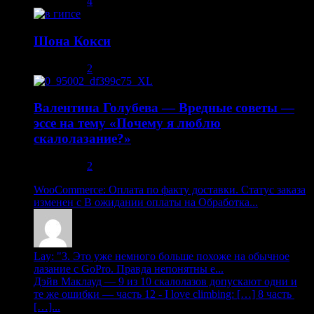
02.05.2014
4
Шона Кокси
10.08.2013
2
Валентина Голубева — Вредные советы —
эссе на тему «Почему я люблю
скалолазание?»
30.10.2013
2
WooCommerce: Оплата по факту доставки. Статус заказа
изменен с В ожидании оплаты на Обработка...
Lay: "3. Это уже немного больше похоже на обычное
лазание с GoPro. Правда непонятны е...
Дэйв Маклауд — 9 из 10 скалолазов допускают одни и
те же ошибки — часть 12 - I love climbing: […] 8 часть
[…]...