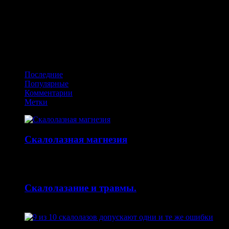
Да, кстати, не так давно в Юте, США прошли очередные соревн
оживляет и придает специфику шоу. Всегда приятно посмотреть,
скалолазания — Саши ДиДжулиан. Трассы ставил Дани Андрад
делать шоу — воспользовались этой отличной идеей. Выигра
Получайте обновления в VK
Последние
Популярные
Комментарии
Метки
Скалолазная магнезия
14.10.2015
Скалолазание и травмы.
30.04.2015