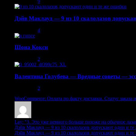
08.12.2013
9
Дэйв Маклауд — 9 из 10 скалолазов допускаю
02.05.2014
4
Шона Кокси
10.08.2013
2
Валентина Голубева — Вредные советы — эсс
30.10.2013
2
WooCommerce: Оплата по факту доставки. Статус заказа 
Lay: "3. Это уже немного больше похоже на обычное лазан
Дэйв Маклауд — 9 из 10 скалолазов допускают одни и те же
Дэйв Маклауд — 9 из 10 скалолазов допускают одни и те же