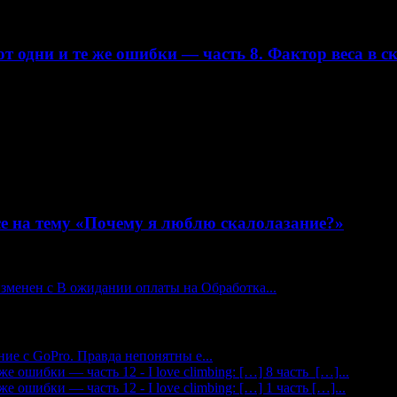
т одни и те же ошибки — часть 8. Фактор веса в с
е на тему «Почему я люблю скалолазание?»
изменен с В ожидании оплаты на Обработка...
ие с GoPro. Правда непонятны е...
 ошибки — часть 12 - I love climbing: […] 8 часть […]...
 ошибки — часть 12 - I love climbing: […] 1 часть […]...