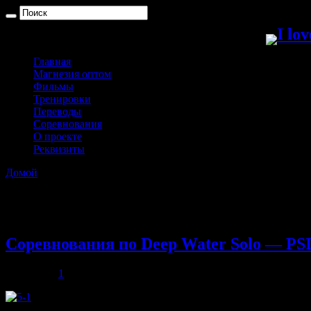
Главная
Магнезия оптом
Фильмы
Тренировки
Переводы
Соревнования
О проекте
Реквизиты
Домой
»
Архивы с метками: ДиДжулиан
Архивы с метками:
ДиДжули
Соревнования по Deep Water Solo — PS
06.08.2013
1