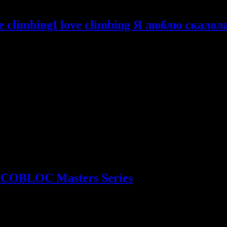
I love climbing Я люблю скалол
ан
ICOBLOC Masters Series