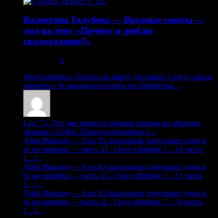
Валентина Голубева — Вредные советы —
эссе на тему «Почему я люблю
скалолазание?»
30.10.2013
2
WooCommerce: Оплата по факту доставки. Статус заказа
изменен с В ожидании оплаты на Обработка...
Lay: "3. Это уже немного больше похоже на обычное
лазание с GoPro. Правда непонятны е...
Дэйв Маклауд — 9 из 10 скалолазов допускают одни и
те же ошибки — часть 12 - I love climbing: […] 8 часть
[…]...
Дэйв Маклауд — 9 из 10 скалолазов допускают одни и
те же ошибки — часть 12 - I love climbing: […] 1 часть
[…]...
Дэйв Маклауд — 9 из 10 скалолазов допускают одни и
те же ошибки — часть 11 - I love climbing: […] 8 часть
[…]...