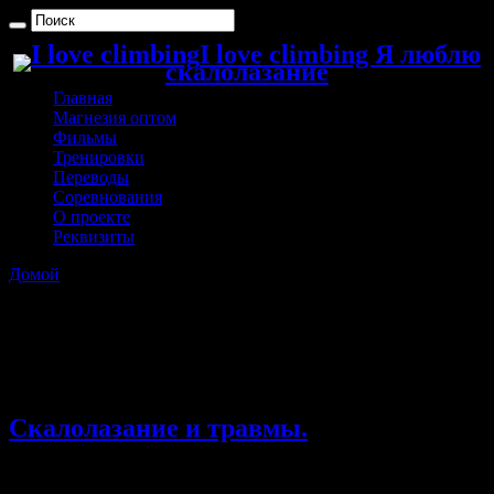
I love climbing Я люблю
скалолазание
Главная
Магнезия оптом
Фильмы
Тренировки
Переводы
Соревнования
О проекте
Реквизиты
Домой
»
Архивы с метками: тренировки
Архивы с метками:
тренировки
Скалолазание и травмы.
30.04.2015
Комментарии
к записи Скалолазание и травмы.