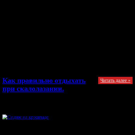
Здравствуйте, сегодня вышел новый ролик от американской
скалолазки с русскими корнями — Галины Парфеновой.
После успеха предыдущих фильмов о своих тренировках и с
помощью таких спонсоров как Prime Climb, Moon Climbing, La
Sportiva, Metolius Climbing, Runtastic, ClimbOn!, WOSS
Enterprises, Atomik Climbing, Verve Climbing — Галина и ее
сьемочная группа — сделали что то невероятное и это стоит
посмотреть. Очень интересная зацепка в форме большого
шара и шикарные виды Галины на кампусе — наверняка
произведут на вас позитивное впечатление и вполне могут
мотивировать на тренировки. Блог Галины вы сможете найти
здесь.
Как правильно отдыхать
Читать далее »
при скалолазании.
12.08.2013
Комментарии
к записи Как правильно отдыхать
при скалолазании.
отключены
Как правильно отдыхать при скалолазании. Если вы падаете с
вашего проекта в пятый раз и лежите на земле размышляя о