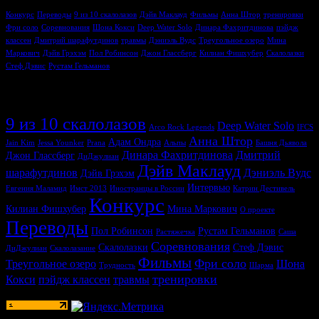
Конкурс
Переводы
9 из 10 скалолазов
Дэйв Маклауд
Фильмы
Анна Штор
тренировки
Фри соло
Соревнования
Шона Кокси
Deep Water Solo
Динара Фахритдинова
пэйдж
классен
Дмитрий шарафутдинов
травмы
Дэниэль Вудс
Треугольное озеро
Мина
Маркович
Дэйв Грэхэм
Пол Робинсон
Джон Глассберг
Килиан Фишхубер
Скалолазки
Стеф Дэвис
Рустам Гельманов
Метки
9 из 10 скалолазов
Deep Water Solo
Arco Rock Legends
IFCS
Анна Штор
Адам Ондра
Jain Kim
Jessa Younker
Prana
Альпы
Башня Дьявола
Динара Фахритдинова
Дмитрий
Джон Глассберг
ДиДжулиан
Дэйв Маклауд
шарафутдинов
Дэниэль Вудс
Дэйв Грэхэм
Интервью
Евгения Маламид
Имст 2013
Иностранцы в России
Катрин Дестивель
Конкурс
Килиан Фишхубер
Мина Маркович
О проекте
Переводы
Пол Робинсон
Рустам Гельманов
Растяжечка
Саша
Соревнования
Скалолазки
Стеф Дэвис
ДиДжулиан
Скалолазание
Фильмы
Фри соло
Треугольное озеро
Шона
Трудность
Шарма
тренировки
Кокси
пэйдж классен
травмы