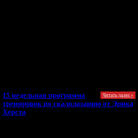
отключены
Публикуем статью Тимофея Севбо http://onrockclimbing.ru/ В
этой статье я опишу личный опыт, связанный с травмами и
поделюсь соображениями по этому поводу. Тому, кто только
начинает свой путь в мире скалолазания, будет полезно
узнать, на какие грабли не стоит наступать и что делать, если
это произошло. Все описанное ниже очень субъективно —
вам решать как относиться к этому и что делать со своим
здоровьем. Несмотря на мрачные тучи, которые я буду
всячески сгущать, скалолазание — самый лучший вид спорта,
заниматься им можно и нужно. Предисловие. Скалолазание
— не экстрим, но потенциально опасное для здоровье занятие.
В сознании обывателя скалолазание — это альпинизм, …
15 недельная программа
Читать далее »
тренировок по скалолазанию от Эрика
Херста
25.11.2013
Комментарии
к записи 15 недельная программа
тренировок по скалолазанию от Эрика Херста
отключены