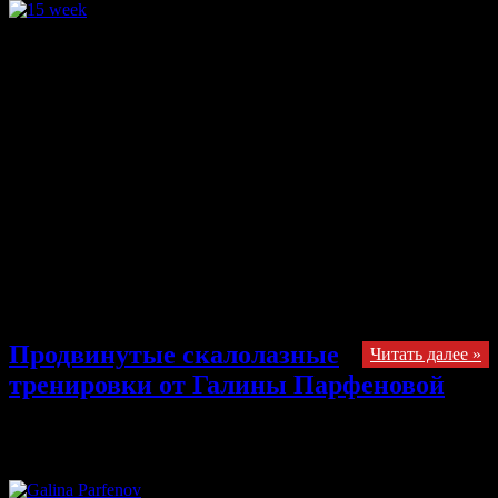
Умная тренировка посредством периодизации: 15 недельная
программа для улучшения вашего физического состояния.
автор: Эрик Херст Зима — отличное время, чтобы оценить
свою подготовку и разработать план для достижения успеха
— пик, в котором, приходится на Новый год. В то время как
многие скалолазы попросту неверно выстраивают свои
тренировки, (словно музыканты, играющие не в такт) а для
эффективных тренировок требуется продуманный,
технически грамотный план. Отставим в сторонку технику и
интеллектуальные способности, потому что улучшение
вашего лазания зависит от развития вашей силы, мощности,
анаэробной выносливости и требует высокого уровня
аэробной подготовки. В то время, как вы можете обьединять
силу и мощь в …
Продвинутые скалолазные
Читать далее »
тренировки от Галины Парфеновой
12.09.2013
Комментарии
к записи Продвинутые скалолазные
тренировки от Галины Парфеновой
отключены