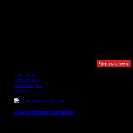
том, что делать дальше. Вы спокойны и готовы к следующей
попытке и ваше предплечья еще не забились. Но возможно
стоит отдохнуть? Если да, то как долго? Должны ли вы
двигаться или экономить силы? Конечно, жесткий болдер или
скальный маршрут не так утомляет тело, как к примеру
марафон, где бегуну требуется несколько дней для того, чтобы
придти в себя. Но как же быстро восстановиться и как
стимулировать ваше тело для усиления способности лазать.
Каждое движение по проблеме или маршруту тратит
запасенную …
Получайте обновления в VK
Читать далее »
Последние
Популярные
Комментарии
Метки
Скалолазная магнезия
14.10.2015