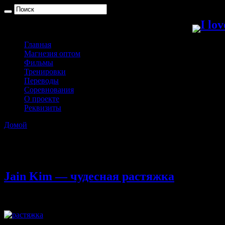
Главная
Магнезия оптом
Фильмы
Тренировки
Переводы
Соревнования
О проекте
Реквизиты
Домой
»
Архивы с метками: Растяжечка
Архивы с метками:
Растяжеч
Jain Kim — чудесная растяжка
06.08.2013
Комментарии
к записи Jain Kim — чудесная растяжк