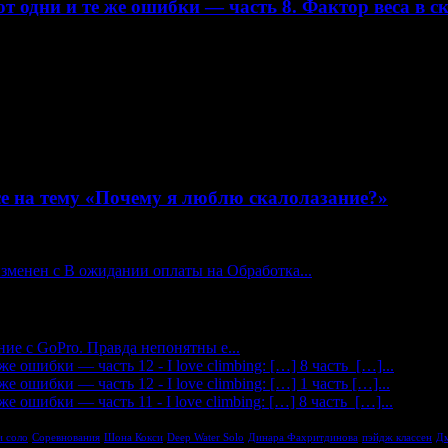
т одни и те же ошибки — часть 8. Фактор веса в с
е на тему «Почему я люблю скалолазание?»
изменен с В ожидании оплаты на Обработка...
ие с GoPro. Правда непонятны е...
 ошибки — часть 12 - I love climbing: […] 8 часть […]...
 ошибки — часть 12 - I love climbing: […] 1 часть […]...
 ошибки — часть 11 - I love climbing: […] 8 часть […]...
 соло
Соревнования
Шона Кокси
Deep Water Solo
Динара Фахритдинова
пэйдж классен
Дм