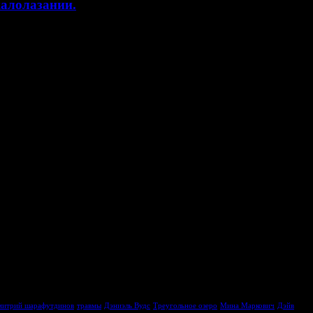
калолазании.
итрий шарафутдинов
травмы
Дэниэль Вудс
Треугольное озеро
Мина Маркович
Дэйв