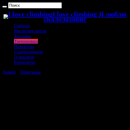
I love climbing Я люблю
скалолазание
Главная
Магнезия оптом
Фильмы
Тренировки
Переводы
Соревнования
О проекте
Реквизиты
Домой
»
Новичкам
»
Растяжение связки на пальце.
Растяжение связки на пальце.
Публикуем статью авторства Александра
Бравилова https://vk.com/id104411547
Во время тренировок случается потянуть связку на пальце.
Что делать в этом случае? При сильном растяжении следует
незамедлительно прекратить тренировку и обязательно
обратиться к врачу. Скорее всего в комплексе с терапией вам