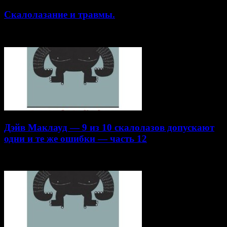
Скалолазание и травмы.
30.04.2015
Дэйв Маклауд — 9 из 10 скалолазов допускают
одни и те же ошибки — часть 12
20.04.2015