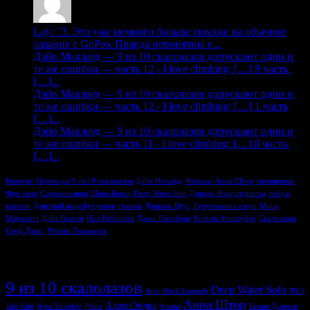
Lay: "3. Это уже немного больше похоже на обычное
лазание с GoPro. Правда непонятны е...
Дэйв Маклауд — 9 из 10 скалолазов допускают одни и
те же ошибки — часть 12 - I love climbing: […] 8 часть
[…]...
Дэйв Маклауд — 9 из 10 скалолазов допускают одни и
те же ошибки — часть 12 - I love climbing: […] 1 часть
[…]...
Дэйв Маклауд — 9 из 10 скалолазов допускают одни и
те же ошибки — часть 11 - I love climbing: […] 8 часть
[…]...
Конкурс
Переводы
9 из 10 скалолазов
Дэйв Маклауд
Фильмы
Анна Штор
тренировки
Фри соло
Соревнования
Шона Кокси
Deep Water Solo
Динара Фахритдинова
пэйдж
классен
Дмитрий шарафутдинов
травмы
Дэниэль Вудс
Треугольное озеро
Мина
Маркович
Дэйв Грэхэм
Пол Робинсон
Джон Глассберг
Килиан Фишхубер
Скалолазки
Стеф Дэвис
Рустам Гельманов
Метки
9 из 10 скалолазов
Deep Water Solo
Arco Rock Legends
IFCS
Анна Штор
Адам Ондра
Jain Kim
Jessa Younker
Prana
Альпы
Башня Дьявола