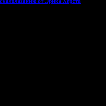
 скалолазанию от Эрика Херста
ировок по скалолазанию от Эрика Херста
отключены
ограмма для улучшения вашего физического состояния. автор: Э
в котором, приходится на Новый год. В то время как многие ск
ренировок требуется продуманный, технически грамотный план. 
 развития вашей силы, мощности, анаэробной выносливости и тр
а Голубева
отключены