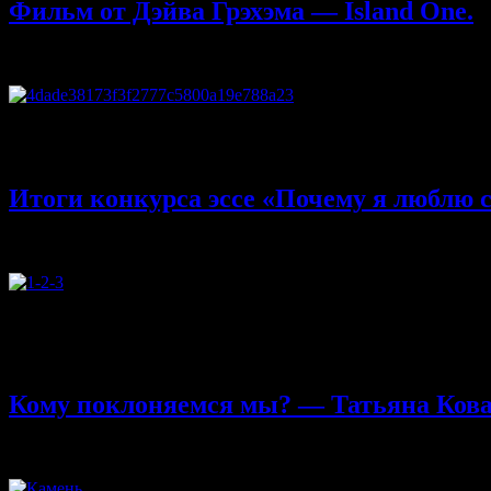
Фильм от Дэйва Грэхэма — Island One.
07.11.2013
Комментарии
к записи Фильм от Дэйва Грэхэма — Is
Здравствуйте, сегодня я хочу рассказать про свежий фильм от Д
начала фильма — радует состав участников. Дэйв Грэхэм, Дэни
Итоги конкурса эссе «Почему я люблю 
02.11.2013
Комментарии
к записи Итоги конкурса эссе «Почем
Здравствуйте, согласно итогов голосования — у нас следующие
— его результат 488 голосов и его хокку. Третье почетное мес
продемонстрировали творческие способности и нестандартное
Кому поклоняемся мы? — Татьяна Кова
31.10.2013
Комментарии
к записи Кому поклоняемся мы? — Та