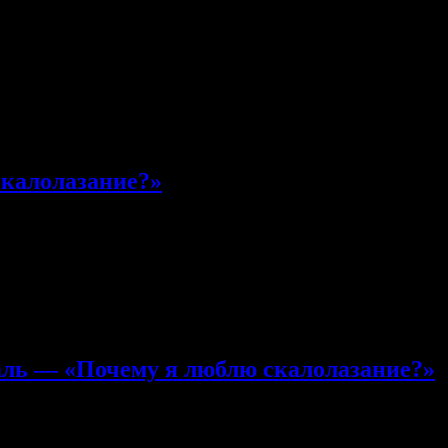
land One.
отключены
эйва Грэхэма Island One. Это относительно новинка скалолазного
эль Вудс, Джон Кардвелл, Энцо Оддо и другие.
скалолазание?»
у я люблю скалолазание?»
отключены
 результаты. Первое место с результатом 580 заняла Валентина
то — Татьяна Коваль и пародия на Пушкина. Поздравляем победит
 мышление. Ура! Для подтверждения результатов — прикладыва
ль — «Почему я люблю скалолазание?»
тьяна Коваль — «Почему я люблю скалолазание?»
отключены