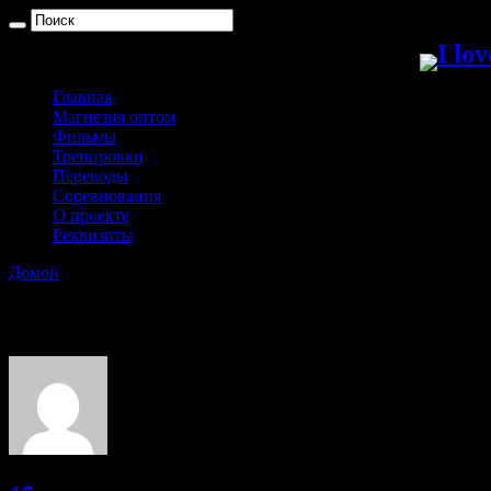
Главная
Магнезия оптом
Фильмы
Тренировки
Переводы
Соревнования
О проекте
Реквизиты
Домой
»
Dmitry Sobolev
(page 3)
Dmitry Sobolev