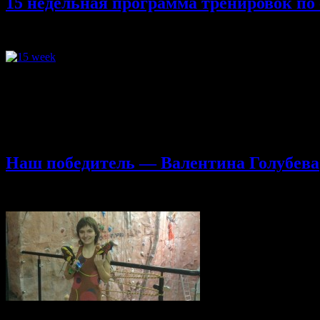
15 недельная программа тренировок по
25.11.2013
Комментарии
к записи 15 недельная программа трен
Умная тренировка посредством периодизации: 15 недельная пр
подготовку и разработать план для достижения успеха — пик, 
(словно музыканты, играющие не в такт) а для эффективных т
способности, потому что улучшение вашего лазания зависит от
вы можете обьединять силу и мощь в …
Наш победитель — Валентина Голубева
20.11.2013
Комментарии
к записи Наш победитель — Валентин