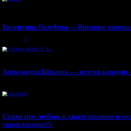
Взгляните в анкетные данные любого скалолаза. И, удивительн
не найдёте почти нигде публичных и официальных заявлений,
Валентина Голубева — Вредные советы 
30.10.2013
2
Если вас друзья позвали В выходные на скалу, Ни за что не со
Александра Щекина — эссе на конкурс
30.10.2013
Комментарии
к записи Александра Щекина — эссе 
Почему я люблю скалолазание Жизнь духа — единственное, чт
Стихи про любовь к скалолазанию и ск
скалолазание?»