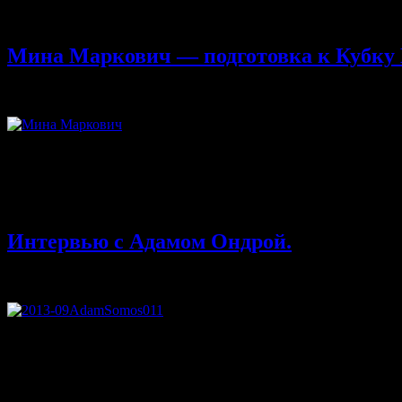
Здравствуйте — напомню, что мы вместе с outdoor и скалолаз
скальники из обширной коллекции магазина Трамонтана! В сур
Мина Маркович — подготовка к Кубку
17.11.2013
Комментарии
к записи Мина Маркович — подготовк
Здравствуйте — представляем вашему вниманию вторую статью 
переведен нашей командой и нашими друзьями: lentigine, darkv
подиумы этапов Кубка мира по трудности и болдерингу. Она ст
2012 годах.
Интервью с Адамом Ондрой.
12.11.2013
Комментарии
к записи Интервью с Адамом Ондрой.
Оригинальный текст интервью на английском языке взят с сайт
окончил школу и до того, как он стал профессиональным скалол
активность, концентрацию на будущем, постоянная готовность