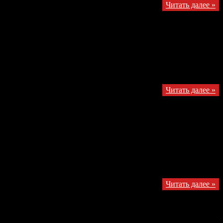
Читать далее »
 видео и стоит посмотреть, чем же она является. С самого
Читать далее »
 Голубева со своими вредными советами. Второе — Макс Авдеев
еля, призеров и всех участников! Все претенденты
ю скриншоты экрана :)
Читать далее »