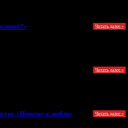
обы о своём вероисповедании он написал -«скалолазание». Вы
азание?»
Читать далее »
Читать далее »
нкурс «Почему я люблю
Читать далее »