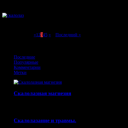
30.10.2013
Комментарии
к записи Стихи про любовь к скалолаз
Как мне в жизни повезло, Скалолазки, милые! Вдруг печаль н
Страница 3 из 8
«
1
2
3
4
5
»
...
Последний »
Получайте обновления в VK
Последние
Популярные
Комментарии
Метки
Скалолазная магнезия
14.10.2015
Скалолазание и травмы.