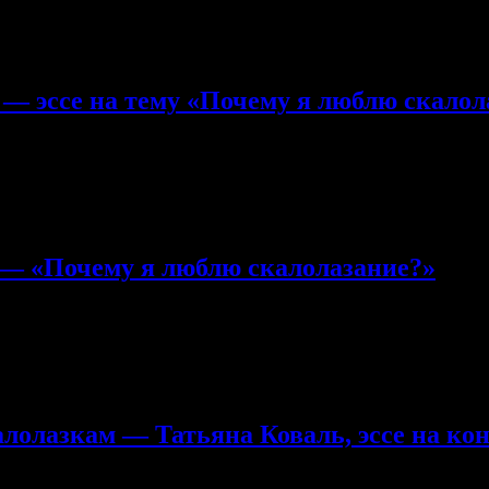
о, вы не найдёте нигде, ни в одном официальном документе, чт
 что скалолазы поклоняются …. камню.
— эссе на тему «Почему я люблю скалол
глашайтесь Ехать воздухом дышать.
 — «Почему я люблю скалолазание?»
на конкурс — «Почему я люблю скалолазание?»
отключены
о приносит удовлетворение человеку. А. Сент-Экзюпери
алолазкам — Татьяна Коваль, эссе на ко