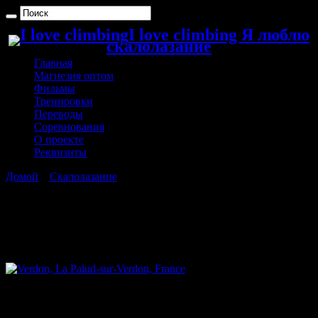
I love climbing Я люблю
скалолазание
Главная
Магнезия оптом
Фильмы
Тренировки
Переводы
Соревнования
О проекте
Реквизиты
Домой
»
Скалолазание
»
Verdon, La Palud-sur-Verdon, France —
фри соло.
Verdon, La Palud-sur-Verdon, France —
фри соло.
Просто очень красивое фото фри соло.