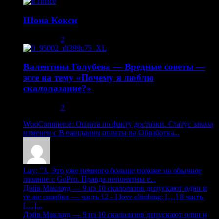
Шона Кокси
10.08.2013
2
Валентина Голубева — Вредные советы —
эссе на тему «Почему я люблю
скалолазание?»
30.10.2013
2
WooCommerce: Оплата по факту доставки. Статус заказа
изменен с В ожидании оплаты на Обработка...
Lay: "3. Это уже немного больше похоже на обычное
лазание с GoPro. Правда непонятны е...
Дэйв Маклауд — 9 из 10 скалолазов допускают одни и
те же ошибки — часть 12 - I love climbing: […] 8 часть
[…]...
Дэйв Маклауд — 9 из 10 скалолазов допускают одни и