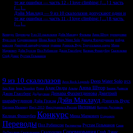
те же ошибки — часть 12 - I love climbing: […] 1 часть
[…]...
Дэйв Маклауд — 9 из 10 скалолазов допускают одни и
те же ошибки — часть 11 - I love climbing: […] 8 часть
[…]...
Конкурс
Переводы
9 из 10 скалолазов
Дэйв Маклауд
Фильмы
Анна Штор
тренировки
Фри соло
Соревнования
Шона Кокси
Deep Water Solo
Динара Фахритдинова
пэйдж
классен
Дмитрий шарафутдинов
травмы
Дэниэль Вудс
Треугольное озеро
Мина
Маркович
Дэйв Грэхэм
Пол Робинсон
Джон Глассберг
Килиан Фишхубер
Скалолазки
Стеф Дэвис
Рустам Гельманов
Метки
9 из 10 скалолазов
Deep Water Solo
Arco Rock Legends
IFCS
Анна Штор
Адам Ондра
Jain Kim
Jessa Younker
Prana
Альпы
Башня Дьявола
Динара Фахритдинова
Дмитрий
Джон Глассберг
ДиДжулиан
Дэйв Маклауд
шарафутдинов
Дэниэль Вудс
Дэйв Грэхэм
Интервью
Евгения Маламид
Имст 2013
Иностранцы в России
Катрин Дестивель
Конкурс
Килиан Фишхубер
Мина Маркович
О проекте
Переводы
Пол Робинсон
Рустам Гельманов
Растяжечка
Саша
Соревнования
Скалолазки
Стеф Дэвис
ДиДжулиан
Скалолазание