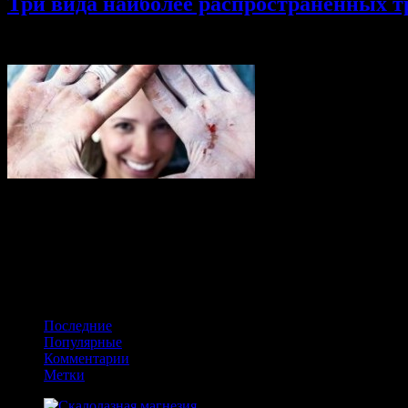
Три вида наиболее распространённых т
21.02.2014
Комментарии
к записи Три вида наиболее распрост
Всем привет :) Так уж случилось, что за три с небольшим года 
совершенно к этому не готова. Нашла интересную статью и решил
Автор статьи: Аманда Фокс Скалолазы больше всего боятся не 
пальцы кистей. И надо заметить, не без основания: при том, ч
Получайте обновления в VK
Последние
Популярные
Комментарии
Метки