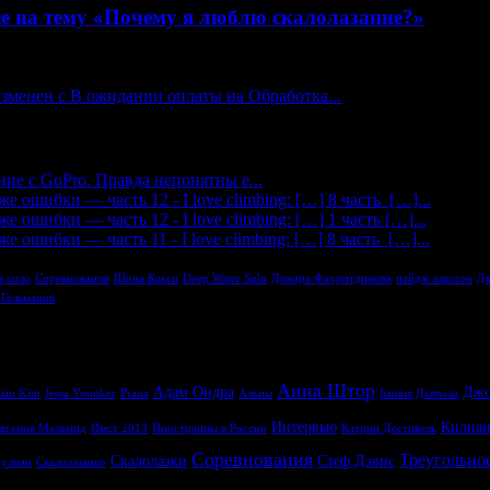
е на тему «Почему я люблю скалолазание?»
изменен с В ожидании оплаты на Обработка...
ие с GoPro. Правда непонятны е...
 ошибки — часть 12 - I love climbing: […] 8 часть […]...
 ошибки — часть 12 - I love climbing: […] 1 часть […]...
 ошибки — часть 11 - I love climbing: […] 8 часть […]...
 соло
Соревнования
Шона Кокси
Deep Water Solo
Динара Фахритдинова
пэйдж классен
Дм
 Гельманов
Анна Штор
Адам Ондра
Джо
Jain Kim
Jessa Younker
Prana
Альпы
Башня Дьявола
Интервью
Килиа
вгения Маламид
Имст 2013
Иностранцы в России
Катрин Дестивель
Соревнования
Треугольное
Скалолазки
Стеф Дэвис
улиан
Скалолазание