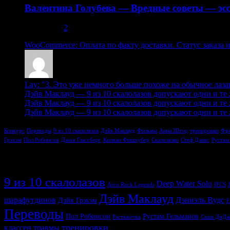
Валентина Голубева — Вредные советы — эсс
30.10.2013
2
WooCommerce: Оплата по факту доставки. Статус заказа 
Lay: "3. Это уже немного больше похоже на обычное лазан
Дэйв Маклауд — 9 из 10 скалолазов допускают одни и те же
Дэйв Маклауд — 9 из 10 скалолазов допускают одни и те же
Дэйв Маклауд — 9 из 10 скалолазов допускают одни и те же
Конкурс
Переводы
9 из 10 скалолазов
Дэйв Маклауд
Фильмы
Анна Штор
тренировки
Фри
Грэхэм
Пол Робинсон
Джон Глассберг
Килиан Фишхубер
Скалолазки
Стеф Дэвис
Рустам
Метки
9 из 10 скалолазов
Deep Water Solo
Arco Rock Legends
IFCS
Дэйв Маклауд
шарафутдинов
Дэниэль Вудс
Дэйв Грэхэм
Е
Переводы
Пол Робинсон
Рустам Гельманов
Растяжечка
Саша ДиДж
тренировки
классен
травмы