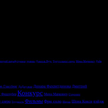
итрий шарафутдинов
травмы
Дэниэль Вудс
Треугольное озеро
Мина Маркович
Дэйв
Динара Фахритдинова
Дмитрий
н Глассберг
ДиДжулиан
Конкурс
н Фишхубер
Мина Маркович
О проекте
Фильмы
Фри соло
 озеро
Шона Кокси
пэйдж
Трудность
Шарма