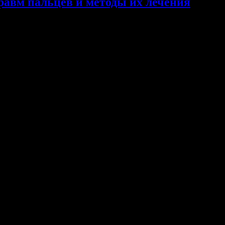
равм пальцев и методы их лечения
ранённых травм пальцев и методы их лечения
отключены
лазания я впервые столкнулась с такой распространённой среди с
а её перевести для себя и, конечно же, для вас. Надеюсь, она бу
высоты, падений и деформации пальцев ступней, вследствие нош
то в скалолазание задействованы все части тела, пальцы имеют …