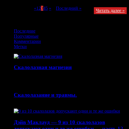
Страница 3 из 8
«
1
2
3
4
5
»
...
Последний »
Читать далее »
Получайте обновления в VK
Последние
Популярные
Комментарии
Метки
Скалолазная магнезия
14.10.2015
Скалолазание и травмы.
30.04.2015
Дэйв Маклауд — 9 из 10 скалолазов
допускают одни и те же ошибки — часть 12