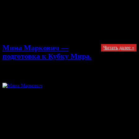
Здравствуйте — напомню, что мы вместе с outdoor и
скалолазным центром Трамонтана проводили конкурс эссе на
тему «Почему я люблю скалолазания?» где призом являлись
любые скальники из обширной коллекции магазина
Трамонтана! В суровой борьбе, вырвавшись из за спин
лидеров — Валентина одержала победу со своим эссе
«Вредные советы«.
Мина Маркович —
Читать далее »
подготовка к Кубку Мира.
17.11.2013
Комментарии
к записи Мина Маркович —
подготовка к Кубку Мира.
отключены
Здравствуйте — представляем вашему вниманию вторую
статью нашего проекта по коллективному переводу
англоязычных скалолазных материалов. Текст взят с сайта
dpmclimbing.com, переведен нашей командой и нашими
друзьями: lentigine, darkvvt, harlond, awind, Galaxyola. На
протяжении двух последних сезонов 25 летняя словенка
Мина Маркович регулярно попадает на подиумы этапов
Кубка мира по трудности и болдерингу. Она стала