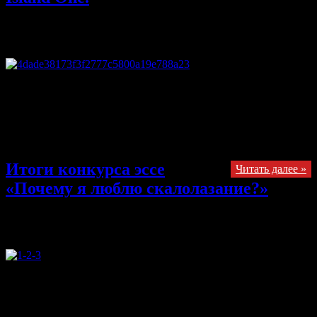
07.11.2013
Комментарии
к записи Фильм от Дэйва Грэхэма —
Island One.
отключены
Здравствуйте, сегодня я хочу рассказать про свежий фильм от
Дэйва Грэхэма Island One. Это относительно новинка
скалолазного видео и стоит посмотреть, чем же она является.
С самого начала фильма — радует состав участников. Дэйв
Грэхэм, Дэниэль Вудс, Джон Кардвелл, Энцо Оддо и другие.
Итоги конкурса эссе
Читать далее »
«Почему я люблю скалолазание?»
02.11.2013
Комментарии
к записи Итоги конкурса эссе
«Почему я люблю скалолазание?»
отключены
Здравствуйте, согласно итогов голосования — у нас
следующие результаты. Первое место с результатом 580 заняла
Валентина Голубева со своими вредными советами. Второе —