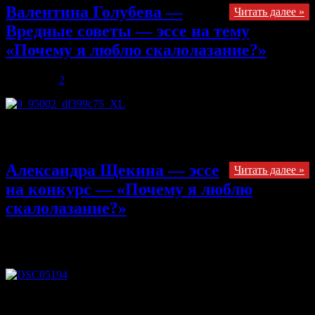
Валентина Голубева —
Читать далее »
Вредные советы — эссе на тему
«Почему я люблю скалолазание?»
30.10.2013
2
Если вас друзья позвали В выходные на скалу, Ни за что не
соглашайтесь Ехать воздухом дышать.
Александра Щекина — эссе
Читать далее »
на конкурс — «Почему я люблю
скалолазание?»
30.10.2013
Комментарии
к записи Александра Щекина — эссе
на конкурс — «Почему я люблю скалолазание?»
отключены
Почему я люблю скалолазание Жизнь духа — единственное,
что приносит удовлетворение человеку. А. Сент-Экзюпери