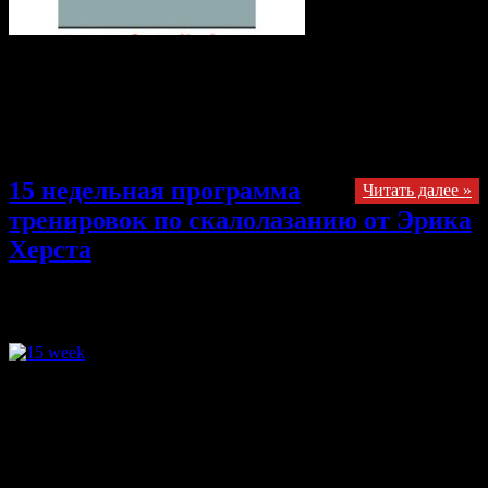
Здравствуйте, мы начинаем публикацию проекта перевода
книжки известного тренера, шотландца Дэйва Маклауда под
названием «9 из 10 скалолазов допускают одни и те же
ошибки». Очень хороший обзор данной книжки есть вот
здесь. Я позволю себе несколько цитат с данного сайта.
15 недельная программа
Читать далее »
тренировок по скалолазанию от Эрика
Херста
25.11.2013
Комментарии
к записи 15 недельная программа
тренировок по скалолазанию от Эрика Херста
отключены
Умная тренировка посредством периодизации: 15 недельная
программа для улучшения вашего физического состояния.
автор: Эрик Херст Зима — отличное время, чтобы оценить
свою подготовку и разработать план для достижения успеха
— пик, в котором, приходится на Новый год. В то время как
многие скалолазы попросту неверно выстраивают свои