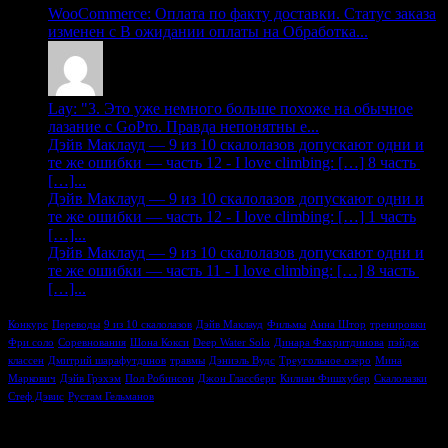
WooCommerce: Оплата по факту доставки. Статус заказа
изменен с В ожидании оплаты на Обработка...
Lay: "3. Это уже немного больше похоже на обычное
лазание с GoPro. Правда непонятны е...
Дэйв Маклауд — 9 из 10 скалолазов допускают одни и
те же ошибки — часть 12 - I love climbing: […] 8 часть
[…]...
Дэйв Маклауд — 9 из 10 скалолазов допускают одни и
те же ошибки — часть 12 - I love climbing: […] 1 часть
[…]...
Дэйв Маклауд — 9 из 10 скалолазов допускают одни и
те же ошибки — часть 11 - I love climbing: […] 8 часть
[…]...
Конкурс
Переводы
9 из 10 скалолазов
Дэйв Маклауд
Фильмы
Анна Штор
тренировки
Фри соло
Соревнования
Шона Кокси
Deep Water Solo
Динара Фахритдинова
пэйдж
классен
Дмитрий шарафутдинов
травмы
Дэниэль Вудс
Треугольное озеро
Мина
Маркович
Дэйв Грэхэм
Пол Робинсон
Джон Глассберг
Килиан Фишхубер
Скалолазки
Стеф Дэвис
Рустам Гельманов
Метки