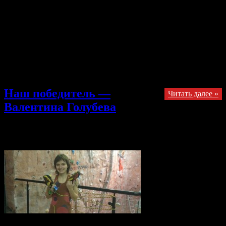
тренировки, (словно музыканты, играющие не в такт) а для
эффективных тренировок требуется продуманный,
технически грамотный план. Отставим в сторонку технику и
интеллектуальные способности, потому что улучшение
вашего лазания зависит от развития вашей силы, мощности,
анаэробной выносливости и требует высокого уровня
аэробной подготовки. В то время, как вы можете обьединять
силу и мощь в …
Наш победитель —
Читать далее »
Валентина Голубева
20.11.2013
Комментарии
к записи Наш победитель —
Валентина Голубева
отключены