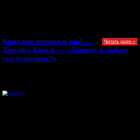
Макс Авдеев — его результат 488 голосов и его хокку. Третье
почетное место — Татьяна Коваль и пародия на Пушкина.
Поздравляем победителя, призеров и всех участников! Все
претенденты продемонстрировали творческие способности и
нестандартное мышление. Ура! Для подтверждения
результатов — прикладываю скриншоты экрана :)
Кому поклоняемся мы? —
Читать далее »
Татьяна Коваль — «Почему я люблю
скалолазание?»
31.10.2013
Комментарии
к записи Кому поклоняемся мы? —
Татьяна Коваль — «Почему я люблю скалолазание?»
отключены
Взгляните в анкетные данные любого скалолаза. И,
удивительно, вы не найдёте нигде, ни в одном официальном
документе, чтобы о своём вероисповедании он написал
-«скалолазание». Вы не найдёте почти нигде публичных и
официальных заявлений, что скалолазы поклоняются ….
камню.