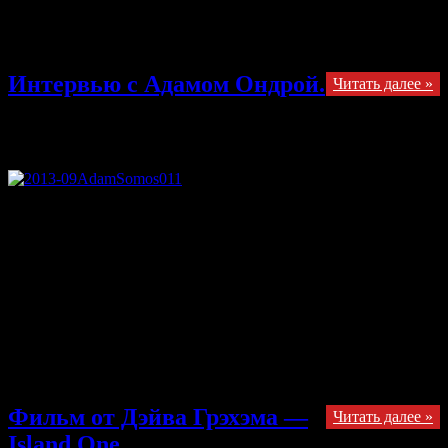
чемпионкой мира по трудности и чемпионкой в совокупности
трех дисциплин (трудность, скорость, болдеринг) в 2011 и
2012 годах.
Интервью с Адамом Ондрой.
Читать далее »
12.11.2013
Комментарии
к записи Интервью с Адамом
Ондрой.
отключены
Оригинальный текст интервью на английском языке взят с
сайта http://www.restjug.com. Мы встретились с Адамом и
поговорили, вспоминая события, произошедшие с того
времени, как он окончил школу и до того, как он стал
профессиональным скалолазом (это правда только до осени,
когда начнутся занятия в университете). Это было довольно
непросто, учитывая его активность, концентрацию на
будущем, постоянная готовность к дальнейшим испытаниям,
будь то завершение проекта в Испании или возвращение к
соревновательному циклу.
Фильм от Дэйва Грэхэма —
Читать далее »
Island One.