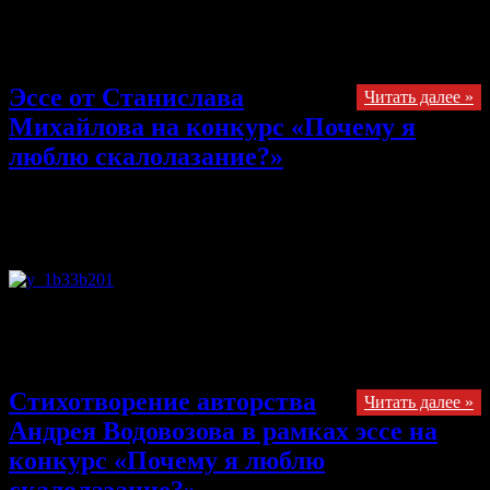
к цели. Шагает по скале бандит, На вид решителен и грозен.
«Не трожь! Пожалуйста, уйди!» – Девчонка усачину просит.
Чуть не упала со скалы, А …
Эссе от Станислава
Читать далее »
Михайлова на конкурс «Почему я
люблю скалолазание?»
24.10.2013
Комментарии
к записи Эссе от Станислава
Михайлова на конкурс «Почему я люблю скалолазание?»
отключены
«Почему я люблю скалолазание». Очень сложно определиться
решить, почему я люблю скалолазание. У меня много версий
и всеми ими я сейчас с вами поделюсь.
Стихотворение авторства
Читать далее »
Андрея Водовозова в рамках эссе на
конкурс «Почему я люблю