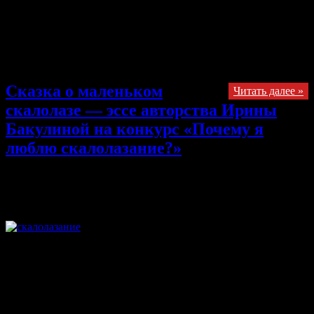
непроизвольно тянутся к шершавым зацепкам, воображение
переживает еще не пройденный кусок маршрута. Я использую
любое место своего пребывания, чтобы отвисать на всем
подряд и предвкушаю долгую, наполненную взаимных
ожиданий, встречу. Меня — с ним, а его — со мной.
Cказка о маленьком
Читать далее »
скалолазе — эссе авторства Ирины
Бакулиной на конкурс «Почему я
люблю скалолазание?»
28.10.2013
Комментарии
к записи Cказка о маленьком
скалолазе — эссе авторства Ирины Бакулиной на конкурс
«Почему я люблю скалолазание?»
отключены
Совсем недавно в городе, где всё время плачут дожди, жил
был мальчик. С самого своего рождения мальчик был
особенным, не таким как все, его болезнь делала его таким.
Весь мир был для него иной, непонятный и пугающий,
просто видел он его иначе. Из-за этого он почти всегда был
один, друзей у него почти не было. Мальчик всё время тяжело