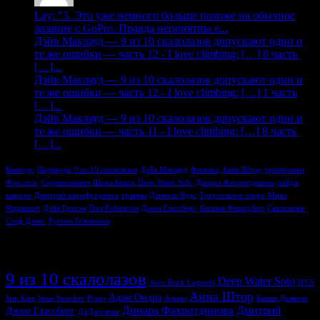
Lay: "3. Это уже немного больше похоже на обычное
лазание с GoPro. Правда непонятны е...
Дэйв Маклауд — 9 из 10 скалолазов допускают одни и
те же ошибки — часть 12 - I love climbing: […] 8 часть
[…]...
Дэйв Маклауд — 9 из 10 скалолазов допускают одни и
те же ошибки — часть 12 - I love climbing: […] 1 часть
[…]...
Дэйв Маклауд — 9 из 10 скалолазов допускают одни и
те же ошибки — часть 11 - I love climbing: […] 8 часть
[…]...
Конкурс
Переводы
9 из 10 скалолазов
Дэйв Маклауд
Фильмы
Анна Штор
тренировки
Фри соло
Соревнования
Шона Кокси
Deep Water Solo
Динара Фахритдинова
пэйдж
классен
Дмитрий шарафутдинов
травмы
Дэниэль Вудс
Треугольное озеро
Мина
Маркович
Дэйв Грэхэм
Пол Робинсон
Джон Глассберг
Килиан Фишхубер
Скалолазки
Стеф Дэвис
Рустам Гельманов
Метки
9 из 10 скалолазов
Deep Water Solo
Arco Rock Legends
IFCS
Анна Штор
Адам Ондра
Jain Kim
Jessa Younker
Prana
Альпы
Башня Дьявола
Динара Фахритдинова
Дмитрий
Джон Глассберг
ДиДжулиан