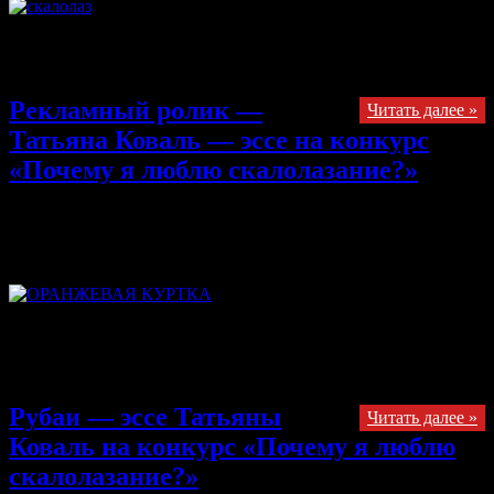
Как мне в жизни повезло, Скалолазки, милые! Вдруг печаль
нагрянет, зло, Вы незаменимые!
Рекламный ролик —
Читать далее »
Татьяна Коваль — эссе на конкурс
«Почему я люблю скалолазание?»
29.10.2013
Комментарии
к записи Рекламный ролик —
Татьяна Коваль — эссе на конкурс «Почему я люблю
скалолазание?»
отключены
Спонсорам посвящается Любовь к скалолазанию
многогранна. И одна из её граней это, конечно, спонсоры с
их уникальной спортивной одеждой!
Рубаи — эссе Татьяны
Читать далее »
Коваль на конкурс «Почему я люблю
скалолазание?»