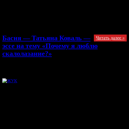
болел и был очень слаб. Он всё время сидел дома и видел мир
только на картинках больших интересных книг: будто не
жил, а спал. Но однажды жизнь его изменилась. Как то на
прогулке он увидел новую площадку. На ней стояла
небольшая …
Басня — Татьяна Коваль —
Читать далее »
эссе на тему «Почему я люблю
скалолазание?»
25.10.2013
Комментарии
к записи Басня — Татьяна Коваль —
эссе на тему «Почему я люблю скалолазание?»
отключены
Тренеру по скалолазанию посвящается Девчонка, глядя на
скалу, Ждала, когда любимый тренер, Заданье выдаст, и ему,
Метнув магнезию в контейнер, Напялив тапочки, мешок: —
Глядите и увидьте чудо! Как побегу я по скале, Вам не
догнать меня покуда, Всё будет так, как любит он! Технично
проходя карнизы, Она все сделает сама, Без прихотей и без
капризов. Как он обрадуется! Но… Вдруг выполз страшный
жук из щели, Усищи растопырил – Во! – И устремился к топу,