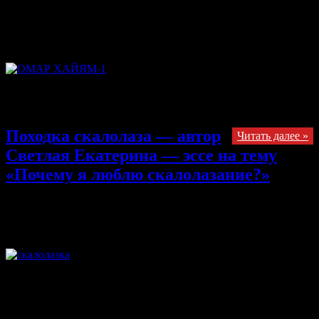
29.10.2013
Комментарии
к записи Рубаи — эссе Татьяны
Коваль на конкурс «Почему я люблю скалолазание?»
отключены
(по следам Омара Хайяма) Много лет размышляла над
жизнью земной. Лучше лазания нет ничего под луной.
Походка скалолаза — автор
Читать далее »
Светлая Екатерина — эссе на тему
«Почему я люблю скалолазание?»
29.10.2013
Комментарии
к записи Походка скалолаза — автор
Светлая Екатерина — эссе на тему «Почему я люблю
скалолазание?»
отключены
Собираясь в этот вечер на скалодром, я размышляла о том, что
каждый поход в болдер-зал становится для меня любовным
свиданием. При мысли о долгожданной встрече с
«возлюбленным», я начинаю часто дышать, мои руки