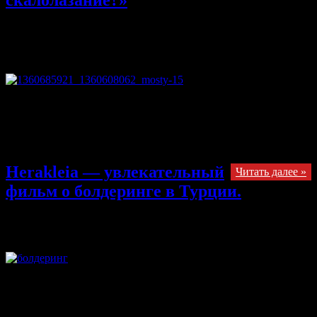
скалолазание?»
23.10.2013
Комментарии
к записи Стихотворение авторства
Андрея Водовозова в рамках эссе на конкурс «Почему я
люблю скалолазание?»
отключены
Я просто их потрогаю немного, Когда возможность сделать
первый шаг. Когда на вертикаль и траверс есть дорога. Когда
команды-«выдай, закрепи» — в ушах. Когда холодный камень
пробует на вкус Твоё желание и на пальцах твоих кожу.
Herakleia — увлекательный
Читать далее »
фильм о болдеринге в Турции.
22.10.2013
Комментарии
к записи Herakleia — увлекательный
фильм о болдеринге в Турции.
отключены
Здравствуйте, сегодня небольшой обзор фильма, который
посвящен строго болдерингу в одном из самых неосвоенных
районов мира — Гераклеи. В 2008 году команда скалолазов