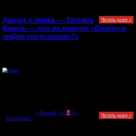
поехала в район озера Бафа, чтобы пролезть красивые,
сложные и интересные проблемы.
Диалог о любви — Татьяна
Читать далее »
Коваль — эссе на конкурс «Почему я
люблю скалолазание?»
22.10.2013
Комментарии
к записи Диалог о любви — Татьяна
Коваль — эссе на конкурс «Почему я люблю скалолазание?»
отключены
— Дорогая, а если честно? Я помню. Уже так скоро этот
суматошный праздник – женский день. Я так хочу, чтоб
подарок понравился! Думал и мучился долго. Может,
ювелирку какую. Представляешь – кольцо с брульянтом. Нет,
ожерелье. Рубины, жемчуга всякие. Ну, что ты молчишь?
Страница 4 из 8
« Первый
...
«
2
3
4
5
6
»
Читать далее »
...
Последний »
Получайте обновления в VK