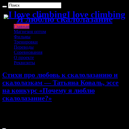
I love climbing
Я люблю скалолазание
Главная
Магнезия оптом
Фильмы
Тренировки
Переводы
Соревнования
О проекте
Реквизиты
Стихи про любовь к скалолазанию и
скалолазкам — Татьяна Коваль, эссе
на конкурс «Почему я люблю
скалолазание?»
30.10.2013
Комментарии
к записи Стихи про любовь к
скалолазанию и скалолазкам — Татьяна Коваль, эссе на
конкурс «Почему я люблю скалолазание?»
отключены