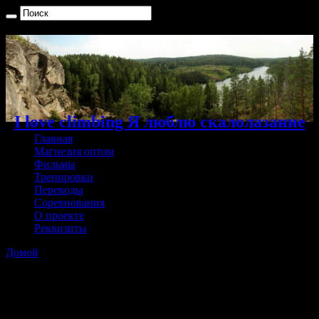
I love climbing Я люблю скалолазание
Главная
Магнезия оптом
Фильмы
Тренировки
Переводы
Соревнования
О проекте
Реквизиты
Домой
»
Архивы с метками: Анна Галлямова
Архивы с метками:
Анна
Галлямова