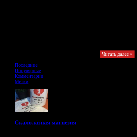
Лазание начинается с 0.22 И сразу напишу результаты.
Девушки: 1 Stöhr Anna AUT 2 Markovic Mina SLO 3 Sandoz
Mélanie FRA 4 Retschy Monika GER 5 Gallyamova Anna RUS 6
Andreeva Ekaterina RUS Первое место заняла «Михаэль
Шумахер» от скалолазания — Анна Штор. Наши — Анна
Галлямова и Екатерина Андреева заняли соответственно 5 и 6
место. Но учитывая уровень соревнований результат просто
отличный. На своей странице в …
Получайте обновления в VK
Читать далее »
Последние
Популярные
Комментарии
Метки
Скалолазная магнезия
14.10.2015