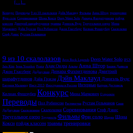
[…]...
Конкурс
Переводы
9 из 10 скалолазов
Дэйв Маклауд
Фильмы
Анна Штор
тренировки
Фри соло
Соревнования
Шона Кокси
Deep Water Solo
Динара Фахритдинова
пэйдж
классен
Дмитрий шарафутдинов
травмы
Дэниэль Вудс
Треугольное озеро
Мина
Маркович
Дэйв Грэхэм
Пол Робинсон
Джон Глассберг
Килиан Фишхубер
Скалолазки
Стеф Дэвис
Рустам Гельманов
Метки
9 из 10 скалолазов
Deep Water Solo
Arco Rock Legends
IFCS
Анна Штор
Адам Ондра
Jain Kim
Jessa Younker
Prana
Альпы
Башня Дьявола
Динара Фахритдинова
Дмитрий
Джон Глассберг
ДиДжулиан
Дэйв Маклауд
шарафутдинов
Дэниэль Вудс
Дэйв Грэхэм
Интервью
Евгения Маламид
Имст 2013
Иностранцы в России
Катрин Дестивель
Конкурс
Килиан Фишхубер
Мина Маркович
О проекте
Переводы
Пол Робинсон
Рустам Гельманов
Растяжечка
Саша
Соревнования
Скалолазки
Стеф Дэвис
ДиДжулиан
Скалолазание
Фильмы
Фри соло
Треугольное озеро
Шона
Трудность
Шарма
тренировки
Кокси
пэйдж классен
травмы