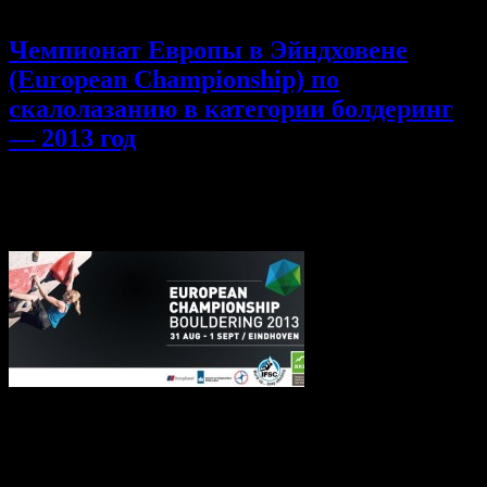
Чемпионат Европы в Эйндховене
(European Championship) по
скалолазанию в категории болдеринг
— 2013 год
02.09.2013
Комментарии
к записи Чемпионат Европы в
Эйндховене (European Championship) по скалолазанию в
категории болдеринг — 2013 год
отключены
Здравствуйте, если вы не смотрели онлайн или не успели еще
посмотреть запись на официальном канале ifsc, то я расскажу
в нескольких словах о итогах финала чемпионата европы по
болдерингу, проходившим в нидерландском Эйндховене.