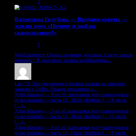
10.08.2013
2
Валентина Голубева — Вредные советы —
эссе на тему «Почему я люблю
скалолазание?»
30.10.2013
2
WooCommerce: Оплата по факту доставки. Статус заказа
изменен с В ожидании оплаты на Обработка...
Lay: "3. Это уже немного больше похоже на обычное
лазание с GoPro. Правда непонятны е...
Дэйв Маклауд — 9 из 10 скалолазов допускают одни и
те же ошибки — часть 12 - I love climbing: […] 8 часть
[…]...
Дэйв Маклауд — 9 из 10 скалолазов допускают одни и
те же ошибки — часть 12 - I love climbing: […] 1 часть
[…]...
Дэйв Маклауд — 9 из 10 скалолазов допускают одни и
те же ошибки — часть 11 - I love climbing: […] 8 часть