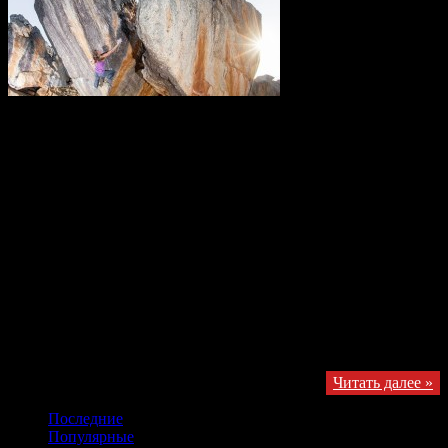
Добрый день, сегодня я предлагаю поговорить о девушках
посвятивших себя скалолазанию и пролезших трассы уровня
8B в болдеринге, что на текущий момент является
практически верхней границей женских категорий. По
информации сайта onbouldering.com это. 1. Angela Payne
(Анжела Пэйн) — она пролезла известную проблему
Automator в Колорадо и стала известной как первая женщина
в мире залезшлая проблему подтвержденного уровня 8B. Вот
здесь есть видео — правда, к сожалению, требуется
регистрация на сайте для просмотра. Кстати, Анжела родом из
США. 2. Dorothea Karalus (Доротея Каралус) — спортсменка
из германии залезла Fragile steps в Роклэндс в 2010 году. 3.
Anna Stöhr (Анна Штор) …
Получайте обновления в VK
Читать далее »
Последние
Популярные