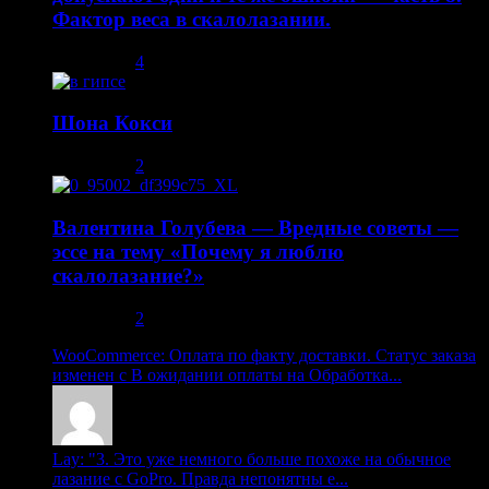
Фактор веса в скалолазании.
02.05.2014
4
Шона Кокси
10.08.2013
2
Валентина Голубева — Вредные советы —
эссе на тему «Почему я люблю
скалолазание?»
30.10.2013
2
WooCommerce: Оплата по факту доставки. Статус заказа
изменен с В ожидании оплаты на Обработка...
Lay: "3. Это уже немного больше похоже на обычное
лазание с GoPro. Правда непонятны е...