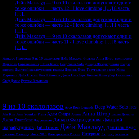
Дэйв Маклауд — 9 из 10 скалолазов допускают одни и
те же ошибки — часть 12 - I love climbing: […] 8 часть
[…]...
Дэйв Маклауд — 9 из 10 скалолазов допускают одни и
те же ошибки — часть 12 - I love climbing: […] 1 часть
[…]...
Дэйв Маклауд — 9 из 10 скалолазов допускают одни и
те же ошибки — часть 11 - I love climbing: […] 8 часть
[…]...
Конкурс
Переводы
9 из 10 скалолазов
Дэйв Маклауд
Фильмы
Анна Штор
тренировки
Фри соло
Соревнования
Шона Кокси
Deep Water Solo
Динара Фахритдинова
пэйдж
классен
Дмитрий шарафутдинов
травмы
Дэниэль Вудс
Треугольное озеро
Мина
Маркович
Дэйв Грэхэм
Пол Робинсон
Джон Глассберг
Килиан Фишхубер
Скалолазки
Стеф Дэвис
Рустам Гельманов
Метки
9 из 10 скалолазов
Deep Water Solo
Arco Rock Legends
IFCS
Анна Штор
Адам Ондра
Jain Kim
Jessa Younker
Prana
Альпы
Башня Дьявола
Динара Фахритдинова
Дмитрий
Джон Глассберг
ДиДжулиан
Дэйв Маклауд
шарафутдинов
Дэниэль Вудс
Дэйв Грэхэм
Интервью
Евгения Маламид
Имст 2013
Иностранцы в России
Катрин Дестивель