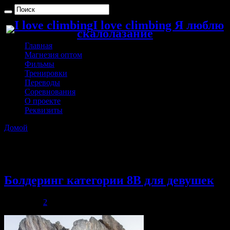
I love climbing Я люблю
скалолазание
Главная
Магнезия оптом
Фильмы
Тренировки
Переводы
Соревнования
О проекте
Реквизиты
Домой
»
Архивы с метками: Ашима
Архивы с метками:
Ашима
Болдеринг категории 8B для девушек
28.08.2013
2