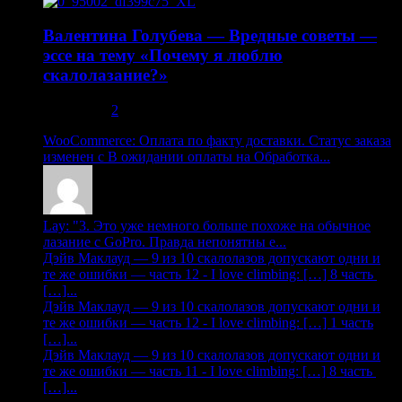
Валентина Голубева — Вредные советы —
эссе на тему «Почему я люблю
скалолазание?»
30.10.2013
2
WooCommerce: Оплата по факту доставки. Статус заказа
изменен с В ожидании оплаты на Обработка...
Lay: "3. Это уже немного больше похоже на обычное
лазание с GoPro. Правда непонятны е...
Дэйв Маклауд — 9 из 10 скалолазов допускают одни и
те же ошибки — часть 12 - I love climbing: […] 8 часть
[…]...
Дэйв Маклауд — 9 из 10 скалолазов допускают одни и
те же ошибки — часть 12 - I love climbing: […] 1 часть
[…]...
Дэйв Маклауд — 9 из 10 скалолазов допускают одни и
те же ошибки — часть 11 - I love climbing: […] 8 часть
[…]...