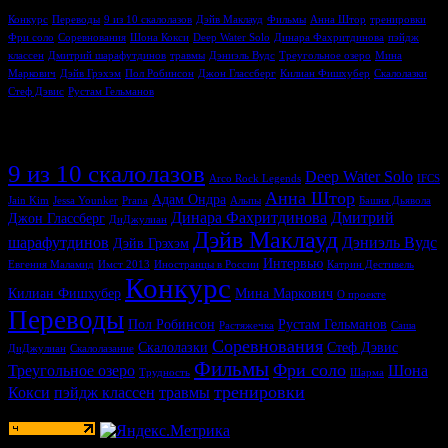
Конкурс
Переводы
9 из 10 скалолазов
Дэйв Маклауд
Фильмы
Анна Штор
тренировки
Фри соло
Соревнования
Шона Кокси
Deep Water Solo
Динара Фахритдинова
пэйдж
классен
Дмитрий шарафутдинов
травмы
Дэниэль Вудс
Треугольное озеро
Мина
Маркович
Дэйв Грэхэм
Пол Робинсон
Джон Глассберг
Килиан Фишхубер
Скалолазки
Стеф Дэвис
Рустам Гельманов
Метки
9 из 10 скалолазов
Deep Water Solo
Arco Rock Legends
IFCS
Анна Штор
Адам Ондра
Jain Kim
Jessa Younker
Prana
Альпы
Башня Дьявола
Динара Фахритдинова
Дмитрий
Джон Глассберг
ДиДжулиан
Дэйв Маклауд
шарафутдинов
Дэниэль Вудс
Дэйв Грэхэм
Интервью
Евгения Маламид
Имст 2013
Иностранцы в России
Катрин Дестивель
Конкурс
Килиан Фишхубер
Мина Маркович
О проекте
Переводы
Пол Робинсон
Рустам Гельманов
Растяжечка
Саша
Соревнования
Скалолазки
Стеф Дэвис
ДиДжулиан
Скалолазание
Фильмы
Фри соло
Треугольное озеро
Шона
Трудность
Шарма
тренировки
Кокси
пэйдж классен
травмы