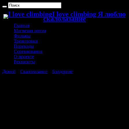
I love climbing Я люблю
скалолазание
Главная
Магнезия оптом
Фильмы
Тренировки
Переводы
Соревнования
О проекте
Реквизиты
Домой
»
Скалолазание
»
Болдеринг
»
Болдеринг категории 8B
для девушек
Болдеринг категории 8B для девушек
Добрый день, сегодня я предлагаю поговорить о девушках
посвятивших себя скалолазанию и пролезших трассы уровня
8B в болдеринге, что на текущий момент является
практически верхней границей женских категорий.
По информации сайта onbouldering.com это.