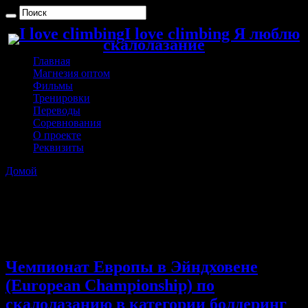
I love climbing Я люблю
скалолазание
Главная
Магнезия оптом
Фильмы
Тренировки
Переводы
Соревнования
О проекте
Реквизиты
Домой
»
Архивы с метками: Екатерина Андреева
Архивы с метками:
Екатерина Андреева
Чемпионат Европы в Эйндховене
(European Championship) по
скалолазанию в категории болдеринг