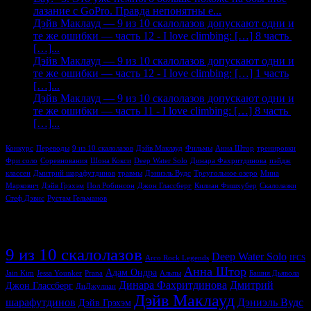
лазание с GoPro. Правда непонятны е...
Дэйв Маклауд — 9 из 10 скалолазов допускают одни и
те же ошибки — часть 12 - I love climbing: […] 8 часть
[…]...
Дэйв Маклауд — 9 из 10 скалолазов допускают одни и
те же ошибки — часть 12 - I love climbing: […] 1 часть
[…]...
Дэйв Маклауд — 9 из 10 скалолазов допускают одни и
те же ошибки — часть 11 - I love climbing: […] 8 часть
[…]...
Конкурс
Переводы
9 из 10 скалолазов
Дэйв Маклауд
Фильмы
Анна Штор
тренировки
Фри соло
Соревнования
Шона Кокси
Deep Water Solo
Динара Фахритдинова
пэйдж
классен
Дмитрий шарафутдинов
травмы
Дэниэль Вудс
Треугольное озеро
Мина
Маркович
Дэйв Грэхэм
Пол Робинсон
Джон Глассберг
Килиан Фишхубер
Скалолазки
Стеф Дэвис
Рустам Гельманов
Метки
9 из 10 скалолазов
Deep Water Solo
Arco Rock Legends
IFCS
Анна Штор
Адам Ондра
Jain Kim
Jessa Younker
Prana
Альпы
Башня Дьявола
Динара Фахритдинова
Дмитрий
Джон Глассберг
ДиДжулиан
Дэйв Маклауд
шарафутдинов
Дэниэль Вудс
Дэйв Грэхэм