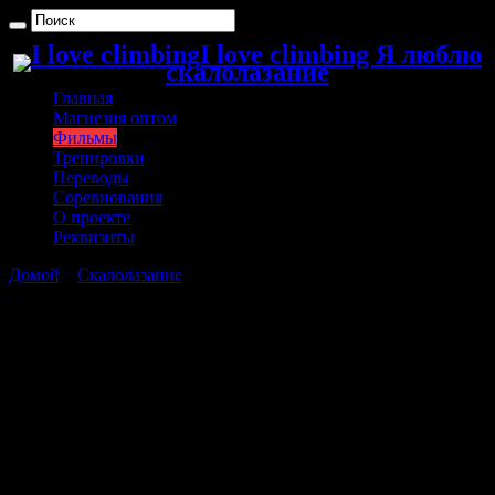
I love climbing Я люблю
скалолазание
Главная
Магнезия оптом
Фильмы
Тренировки
Переводы
Соревнования
О проекте
Реквизиты
Домой
»
Скалолазание
»
The Network — фильм про
скалолазание
The Network — фильм про
скалолазание
Здрвствуйте. И опять новый, замечательный скалолазный
фильм — The Network. Red Bull и Chuck Fryberger Films
обьединились, чтобы донести до нас возможность посмотреть
изнутри на жизнь профессиональных спортсменов —