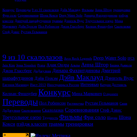
Конкурс
Переводы
9 из 10 скалолазов
Дэйв Маклауд
Фильмы
Анна Штор
тренировки
Фри соло
Соревнования
Шона Кокси
Deep Water Solo
Динара Фахритдинова
пэйдж
классен
Дмитрий шарафутдинов
травмы
Дэниэль Вудс
Треугольное озеро
Мина
Маркович
Дэйв Грэхэм
Пол Робинсон
Джон Глассберг
Килиан Фишхубер
Скалолазки
Стеф Дэвис
Рустам Гельманов
Метки
9 из 10 скалолазов
Deep Water Solo
Arco Rock Legends
IFCS
Анна Штор
Адам Ондра
Jain Kim
Jessa Younker
Prana
Альпы
Башня Дьявола
Динара Фахритдинова
Дмитрий
Джон Глассберг
ДиДжулиан
Дэйв Маклауд
шарафутдинов
Дэниэль Вудс
Дэйв Грэхэм
Интервью
Евгения Маламид
Имст 2013
Иностранцы в России
Катрин Дестивель
Конкурс
Килиан Фишхубер
Мина Маркович
О проекте
Переводы
Пол Робинсон
Рустам Гельманов
Растяжечка
Саша
Соревнования
Скалолазки
Стеф Дэвис
ДиДжулиан
Скалолазание
Фильмы
Фри соло
Треугольное озеро
Шона
Трудность
Шарма
тренировки
Кокси
пэйдж классен
травмы