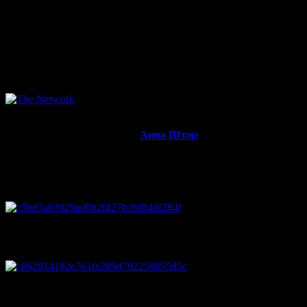
скалолазов, которые живут тренировками, соревнованиями и
пролазом запредельных категорий в своих поездках по миру.
Основная идея фильма в том, что все скалолазы связаны в
коммьюнити — Сеть, что дает им возможность обьединять
друзей при болдеринге, трудности и в соревновательном
процессе. Именно это и составляет основную часть жизни
профессионального скалолаза.
В этом фильме основные роли играет пара — Килиан
Фишхубер и его девушка —
Анна Штор
. Насколько я понял
из их обсуждений соревнований 2011 года — больше всего
Килиана расстраивает. что он не может облезть наших —
Шарафутдинова и Гельманова. У Ани Штор такой проблемы
нет и она радостно выигрывает очередные этапы и кубки.
Так же конечно активное участие принимают и Дэниэль Вудс
с Дэйвом Грэхэмом, Полом Робинсоном и Шоном МакКолом.
В этом фильме огромное количество пролезаемых проблем
высших категорий, немного трудности и куча моментов из