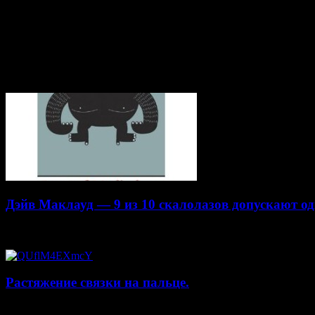
Страх отступает, когда желание становится сильней. Вопрос 
и конкретных действиях, а не на страхе. Не прикармливайте о
Статьи по теме
Дэйв Маклауд — 9 из 10 скалолазов допускают од
20.04.2015
Растяжение связки на пальце.
19.01.2015