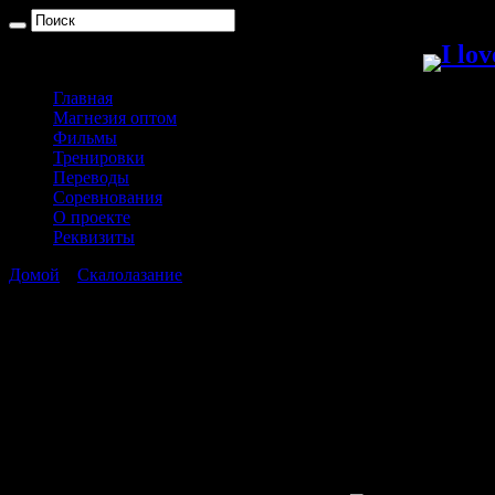
Главная
Магнезия оптом
Фильмы
Тренировки
Переводы
Соревнования
О проекте
Реквизиты
Домой
»
Скалолазание
»
Эволюция страха
Эволюция страха
Чтобы немного разбавить Дэйва — публикуем материал наше
Всем экстремалам, в том числе скалолазам, знакомо чувство стр