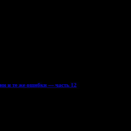
в позитивном настрое, фокусировании внимания на расширяющих
трицательные эмоции.
ни и те же ошибки — часть 12