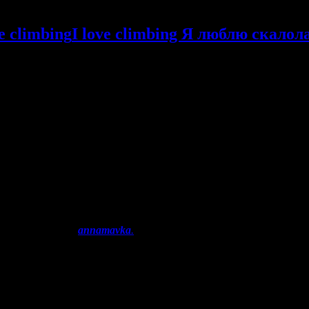
I love climbing Я люблю скалол
й переводчицы —
annamavka
.
«я вынес решение, которое 
аха. Как часто он не дает лезть максимальные категории и получ