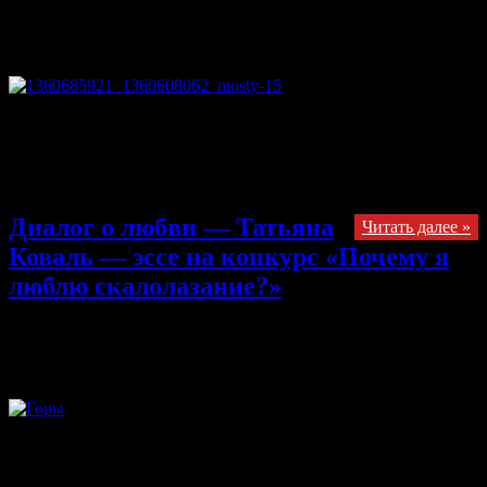
23.10.2013
Комментарии
к записи Стихотворение авторства
Андрея Водовозова в рамках эссе на конкурс «Почему я
люблю скалолазание?»
отключены
Я просто их потрогаю немного, Когда возможность сделать
первый шаг. Когда на вертикаль и траверс есть дорога. Когда
команды-«выдай, закрепи» — в ушах. Когда холодный камень
пробует на вкус Твоё желание и на пальцах твоих кожу.
Диалог о любви — Татьяна
Читать далее »
Коваль — эссе на конкурс «Почему я
люблю скалолазание?»
22.10.2013
Комментарии
к записи Диалог о любви — Татьяна
Коваль — эссе на конкурс «Почему я люблю скалолазание?»
отключены
— Дорогая, а если честно? Я помню. Уже так скоро этот
суматошный праздник – женский день. Я так хочу, чтоб
подарок понравился! Думал и мучился долго. Может,