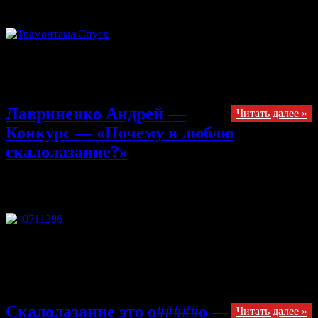
я люблю скалолазание?
отключены
Унылая пора! Очей очарованье! Приятна мне твоя прощальная
краса — Люблю я пышное природы увяданье, В багрец и в
золото одетые леса,
Лавриненко Андрей —
Читать далее »
Конкурс — «Почему я люблю
скалолазание?»
15.10.2013
Комментарии
к записи Лавриненко Андрей —
Конкурс — «Почему я люблю скалолазание?»
отключены
Сходить бы вечером в кино, в кафе, на танцы, в боулинг, Но
манит яркий скалодром. Так обожаю боулдеринг! Там
скалолазы, как в бою – везде идут сражения, И на руках у них
в поту кровавая магнезия.
Скалолазание это о#####о —
Читать далее »