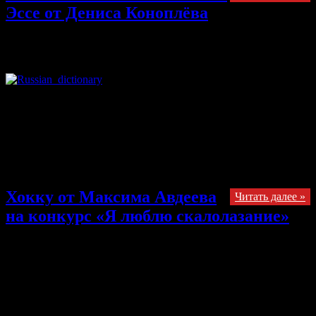
Эссе от Дениса Коноплёва
14.10.2013
Комментарии
к записи Скалолазание это о#####о
— Эссе от Дениса Коноплёва
отключены
Добрый день, следующее эссе, которые было нам прислано
написано даже не в стиле дзен, а скорее в стиле постмодерн,
где текст воспринимается не буквально, а через призму
восприятия его читателя. Итак Почему я люблю
скалолазание? Потому что скалолазание — это о#####о! —
Денис Коноплёв
Хокку от Максима Авдеева
Читать далее »
на конкурс «Я люблю скалолазание»
11.10.2013
Комментарии
к записи Хокку от Максима Авдеева
на конкурс «Я люблю скалолазание»
отключены
В этом эссе мы видим отражение духа дзен буддизма в